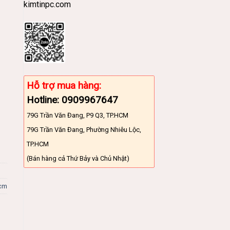
kimtinpc.com
Hỗ trợ mua hàng:
Hotline: 0909967647
79G Trần Văn Đang, P9 Q3, TP.HCM
79G Trần Văn Đang, Phường Nhiêu Lộc,
TP.HCM
(Bán hàng cả Thứ Bảy và Chủ Nhật)
0cm