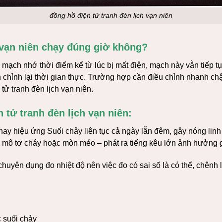
đồng hồ điện tử tranh đèn lịch vạn niên
 vạn niên chạy đúng giờ không?
ó mạch nhớ thời điểm kể từ lúc bị mất điện, mạch này vẫn tiếp t
ần chỉnh lại thời gian thực. Trường hợp cần điều chỉnh nhanh 
ử tranh đèn lịch vạn niên.
 tử tranh đèn lịch vạn niên:
ay hiệu ứng Suối chảy liên tục cả ngày lẫn đêm, gây nóng linh 
ư, mô tơ cháy hoặc mòn méo – phát ra tiếng kêu lớn ảnh hưởng 
 chuyên dụng đo nhiệt độ nên việc đo có sai số là có thể, chênh 
ắc suối chảy