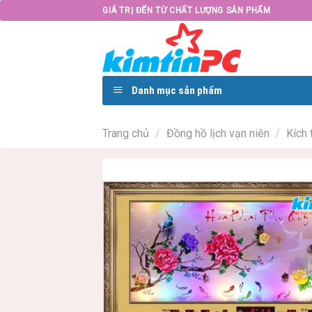
Skip
GIÁ TRỊ ĐẾN TỪ CHẤT LƯỢNG SẢN PHẨM
to
content
Danh mục sản phẩm
Trang chủ
/
Đồng hồ lịch vạn niên
/
Kích