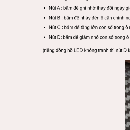
Nút A : bấm để ghi nhớ thay đổi ngày gi
Nút B : bấm để nhảy đến ô cần chỉnh n
Nút C : bấm để tăng lớn con số trong ô
Nút D: bấm để giảm nhỏ con số trong ô
(riêng đồng hồ LED không tranh thì nút D 