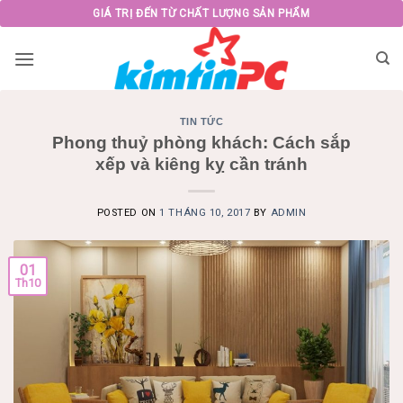
Skip
GIÁ TRỊ ĐẾN TỪ CHẤT LƯỢNG SẢN PHẨM
to
content
TIN TỨC
Phong thuỷ phòng khách: Cách sắp
xếp và kiêng kỵ cần tránh
POSTED ON
1 THÁNG 10, 2017
BY
ADMIN
01
Th10