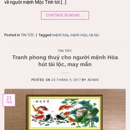
về người mệnh Mộc Tính tới […]
CONTINUE READING
→
Posted in
TIN TỨC
|
Tagged
mệnh hỏa
,
mệnh mộc
,
tài lộc
TIN TỨC
Tranh phong thuỷ cho người mệnh Hỏa
hút tài lộc, may mắn
POSTED ON
23 THÁNG 9, 2017
BY
ADMIN
23
Th9