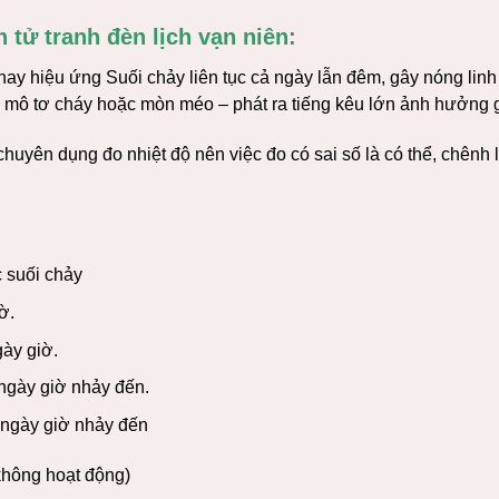
 tử tranh đèn lịch vạn niên:
ay hiệu ứng Suối chảy liên tục cả ngày lẫn đêm, gây nóng linh 
ư, mô tơ cháy hoặc mòn méo – phát ra tiếng kêu lớn ảnh hưởng 
 chuyên dụng đo nhiệt độ nên việc đo có sai số là có thể, chênh 
ắc suối chảy
ờ.
gày giờ.
 ngày giờ nhảy đến.
 ngày giờ nhảy đến
không hoạt động)