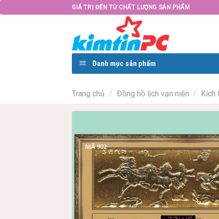
Skip
GIÁ TRỊ ĐẾN TỪ CHẤT LƯỢNG SẢN PHẨM
to
content
Danh mục sản phẩm
Trang chủ
/
Đồng hồ lịch vạn niên
/
Kích