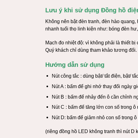
Lưu ý khi sử dụng Đồng hồ điện
Không nên bật đèn tranh, đèn hào quang, h
nhanh tuổi thọ linh kiện như: bóng đèn h
Mạch đo nhiệt độ: vì không phải là thiết bị
Quý khách chỉ dùng tham khảo tương đối.
Hướng dẫn sử dụng
Nút công tắc : dùng bật/ tắt điện, bật/ t
Nút A : bấm để ghi nhớ thay đổi ngày gi
Nút B : bấm để nhảy đến ô cần chỉnh n
Nút C : bấm để tăng lớn con số trong ô
Nút D: bấm để giảm nhỏ con số trong ô
(riêng đồng hồ LED không tranh thì nút D 