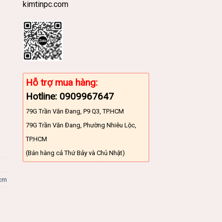
kimtinpc.com
Hỗ trợ mua hàng:
Hotline: 0909967647
79G Trần Văn Đang, P9 Q3, TP.HCM
79G Trần Văn Đang, Phường Nhiêu Lộc,
TP.HCM
(Bán hàng cả Thứ Bảy và Chủ Nhật)
5cm