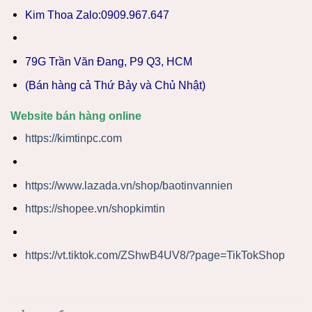
Kim Thoa Zalo:0909.967.647
79G Trần Văn Đang, P9 Q3, HCM
(Bán hàng cả Thứ Bảy và Chủ Nhật)
Website bán hàng online
https://kimtinpc.com
https://www.lazada.vn/shop/baotinvannien
https://shopee.vn/shopkimtin
https://vt.tiktok.com/ZShwB4UV8/?page=TikTokShop