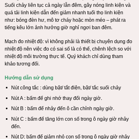
Suối chảy liên tục cả ngày lẫn đêm, gây nóng linh kiện và
quá tải linh kiện dẫn đến giảm nhanh tuổi thọ linh kiện
như: bóng đèn hư, mô tơ cháy hoặc mòn méo – phát ra
tiếng kêu lớn ảnh hưởng giờ nghỉ ngơi ban đêm.
Mạch đo nhiệt độ: vì không phải là thiết bị chuyên dụng đo
nhiệt độ nên việc đo có sai số là có thể, chênh lệch so với
nhiệt độ môi trường thực tế. Quý khách chỉ dùng tham
khảo tương đối.
Hướng dẫn sử dụng
Nút công tắc : dùng bật/ tắt điện, bật/ tắc suối chảy
Nút A : bấm để ghi nhớ thay đổi ngày giờ.
Nút B : bấm để nhảy đến ô cần chỉnh ngày giờ.
Nút C : bấm để tăng lớn con số trong ô ngày giờ nhảy
đến.
Nút D: bấm để giảm nhỏ con số trong ô ngày giờ nhảy