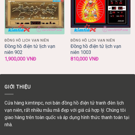
ĐỒNG HỒ LỊCH VẠN NIÊN
ĐỒNG HỒ LỊCH VẠN NIÊN
Đồng hồ điện tử lịch vạn
Đồng hồ điện tử lịch vạn
niên 902
niên 1003
1,900,000
VNĐ
810,000
VNĐ
GIỚI THIỆU
Cửa hàng kimtinpc, nơi bán đồng hồ điện tử tranh đèn lịch
vạn niên, rất nhiều mẫu mã đẹp với giá cả hợp lý. Chúng tôi
giao hàng trên toàn quốc và áp dụng hình thức thanh toán tại
nhà.