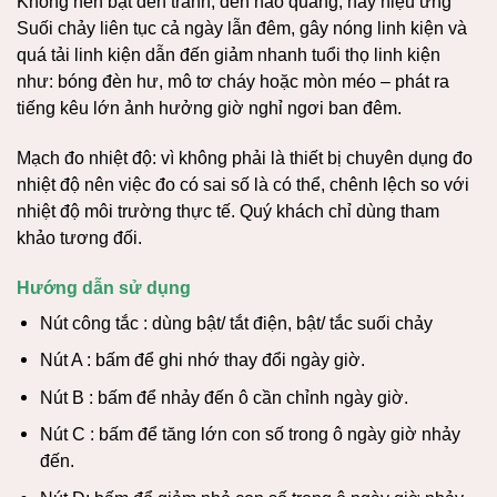
Không nên bật đèn tranh, đèn hào quang, hay hiệu ứng
Suối chảy liên tục cả ngày lẫn đêm, gây nóng linh kiện và
quá tải linh kiện dẫn đến giảm nhanh tuổi thọ linh kiện
như: bóng đèn hư, mô tơ cháy hoặc mòn méo – phát ra
tiếng kêu lớn ảnh hưởng giờ nghỉ ngơi ban đêm.
Mạch đo nhiệt độ: vì không phải là thiết bị chuyên dụng đo
nhiệt độ nên việc đo có sai số là có thể, chênh lệch so với
nhiệt độ môi trường thực tế. Quý khách chỉ dùng tham
khảo tương đối.
Hướng dẫn sử dụng
Nút công tắc : dùng bật/ tắt điện, bật/ tắc suối chảy
Nút A : bấm để ghi nhớ thay đổi ngày giờ.
Nút B : bấm để nhảy đến ô cần chỉnh ngày giờ.
Nút C : bấm để tăng lớn con số trong ô ngày giờ nhảy
đến.