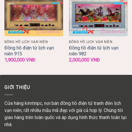
ĐỒNG HỒ LỊCH VẠN NIÊN
ĐỒNG HỒ LỊCH VẠN NIÊN
Đồng hồ điện tử lịch vạn
Đồng hồ điện tử lịch vạn
niên 915
niên 982
1,900,000
VNĐ
2,000,000
VNĐ
GIỚI THIỆU
Cửa hàng kimtinpc, nơi bán đồng hồ điện tử tranh đèn lịch
vạn niên, rất nhiều mẫu mã đẹp với giá cả hợp lý. Chúng tôi
giao hàng trên toàn quốc và áp dụng hình thức thanh toán tại
nhà.