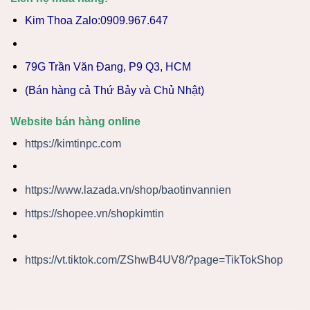
Kim Thoa Zalo:0909.967.647
79G Trần Văn Đang, P9 Q3, HCM
(Bán hàng cả Thứ Bảy và Chủ Nhật)
Website bán hàng online
https://kimtinpc.com
https://www.lazada.vn/shop/baotinvannien
https://shopee.vn/shopkimtin
https://vt.tiktok.com/ZShwB4UV8/?page=TikTokShop