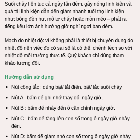
Suối chảy liên tục cả ngày lẫn đêm, gây nóng linh kiện và
quá tải linh kiện dẫn đến giảm nhanh tuổi thọ linh kiện
như: bóng đèn hư, mô tơ cháy hoặc mòn méo – phát ra
tiếng kêu lớn ảnh hưởng giờ nghỉ ngơi ban đêm.
Mạch đo nhiệt độ: vì không phải là thiết bị chuyên dụng đo
nhiệt độ nên việc đo có sai số là có thể, chênh lệch so với
nhiệt độ môi trường thực tế. Quý khách chỉ dùng tham
khảo tương đối.
Hướng dẫn sử dụng
Nút công tắc : dùng bật/ tắt điện, bật/ tắc suối chảy
Nút A : bấm để ghi nhớ thay đổi ngày giờ.
Nút B : bấm để nhảy đến ô cần chỉnh ngày giờ.
Nút C : bấm để tăng lớn con số trong ô ngày giờ nhảy
đến.
Nút D: bấm để giảm nhỏ con số trong ô ngày giờ nhảy