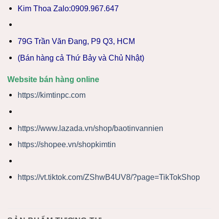
Kim Thoa Zalo:0909.967.647
79G Trần Văn Đang, P9 Q3, HCM
(Bán hàng cả Thứ Bảy và Chủ Nhật)
Website bán hàng online
https://kimtinpc.com
https://www.lazada.vn/shop/baotinvannien
https://shopee.vn/shopkimtin
https://vt.tiktok.com/ZShwB4UV8/?page=TikTokShop