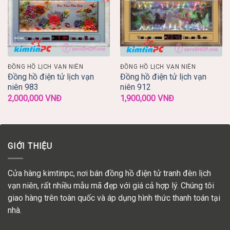
ĐỒNG HỒ LỊCH VẠN NIÊN
ĐỒNG HỒ LỊCH VẠN NIÊN
Đồng hồ điện tử lịch vạn
Đồng hồ điện tử lịch vạn
niên 983
niên 912
2,000,000
VNĐ
1,900,000
VNĐ
GIỚI THIỆU
Cửa hàng kimtinpc, nơi bán đồng hồ điện tử tranh đèn lịch
vạn niên, rất nhiều mẫu mã đẹp với giá cả hợp lý. Chúng tôi
giao hàng trên toàn quốc và áp dụng hình thức thanh toán tại
nhà.