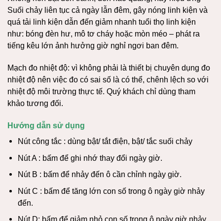
Suối chảy liên tục cả ngày lẫn đêm, gây nóng linh kiện và
quá tải linh kiện dẫn đến giảm nhanh tuổi thọ linh kiện
như: bóng đèn hư, mô tơ cháy hoặc mòn méo – phát ra
tiếng kêu lớn ảnh hưởng giờ nghỉ ngơi ban đêm.
Mạch đo nhiệt độ: vì không phải là thiết bị chuyên dụng đo
nhiệt độ nên việc đo có sai số là có thể, chênh lệch so với
nhiệt độ môi trường thực tế. Quý khách chỉ dùng tham
khảo tương đối.
Hướng dẫn sử dụng
Nút công tắc : dùng bật/ tắt điện, bật/ tắc suối chảy
Nút A : bấm để ghi nhớ thay đổi ngày giờ.
Nút B : bấm để nhảy đến ô cần chỉnh ngày giờ.
Nút C : bấm để tăng lớn con số trong ô ngày giờ nhảy
đến.
Nút D: bấm để giảm nhỏ con số trong ô ngày giờ nhảy