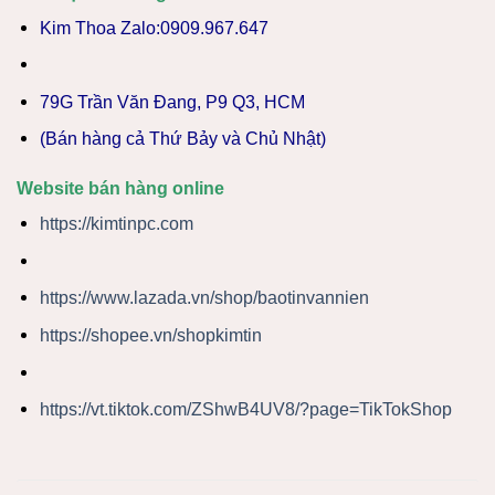
Kim Thoa Zalo:0909.967.647
79G Trần Văn Đang, P9 Q3, HCM
(Bán hàng cả Thứ Bảy và Chủ Nhật)
Website bán hàng online
https://kimtinpc.com
https://www.lazada.vn/shop/baotinvannien
https://shopee.vn/shopkimtin
https://vt.tiktok.com/ZShwB4UV8/?page=TikTokShop