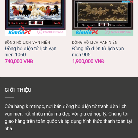
ĐỒNG HỒ LỊCH VẠN NIÊN
ĐỒNG HỒ LỊCH VẠN NIÊN
Đồng hồ điện tử lịch vạn
Đồng hồ điện tử lịch vạn
niên 1060
niên 905
740,000
VNĐ
1,900,000
VNĐ
GIỚI THIỆU
Cửa hàng kimtinpc, nơi bán đồng hồ điện tử tranh đèn lịch
vạn niên, rất nhiều mẫu mã đẹp với giá cả hợp lý. Chúng tôi
giao hàng trên toàn quốc và áp dụng hình thức thanh toán tại
nhà.