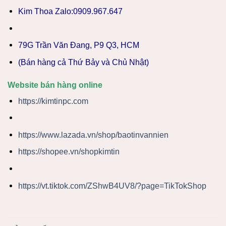
Kim Thoa Zalo:0909.967.647
79G Trần Văn Đang, P9 Q3, HCM
(Bán hàng cả Thứ Bảy và Chủ Nhật)
Website bán hàng online
https://kimtinpc.com
https://www.lazada.vn/shop/baotinvannien
https://shopee.vn/shopkimtin
https://vt.tiktok.com/ZShwB4UV8/?page=TikTokShop