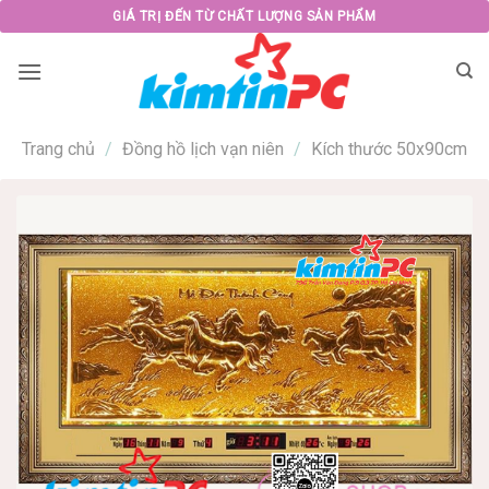
Skip
GIÁ TRỊ ĐẾN TỪ CHẤT LƯỢNG SẢN PHẨM
to
content
Trang chủ
/
Đồng hồ lịch vạn niên
/
Kích thước 50x90cm