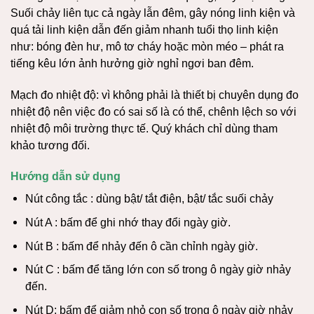
Suối chảy liên tục cả ngày lẫn đêm, gây nóng linh kiện và
quá tải linh kiện dẫn đến giảm nhanh tuổi thọ linh kiện
như: bóng đèn hư, mô tơ cháy hoặc mòn méo – phát ra
tiếng kêu lớn ảnh hưởng giờ nghỉ ngơi ban đêm.
Mạch đo nhiệt độ: vì không phải là thiết bị chuyên dụng đo
nhiệt độ nên việc đo có sai số là có thể, chênh lệch so với
nhiệt độ môi trường thực tế. Quý khách chỉ dùng tham
khảo tương đối.
Hướng dẫn sử dụng
Nút công tắc : dùng bật/ tắt điện, bật/ tắc suối chảy
Nút A : bấm để ghi nhớ thay đổi ngày giờ.
Nút B : bấm để nhảy đến ô cần chỉnh ngày giờ.
Nút C : bấm để tăng lớn con số trong ô ngày giờ nhảy
đến.
Nút D: bấm để giảm nhỏ con số trong ô ngày giờ nhảy