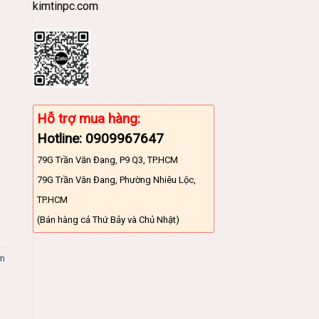
kimtinpc.com
Hỗ trợ mua hàng:
Hotline: 0909967647
79G Trần Văn Đang, P9 Q3, TP.HCM
79G Trần Văn Đang, Phường Nhiêu Lộc,
TP.HCM
(Bán hàng cả Thứ Bảy và Chủ Nhật)
cm