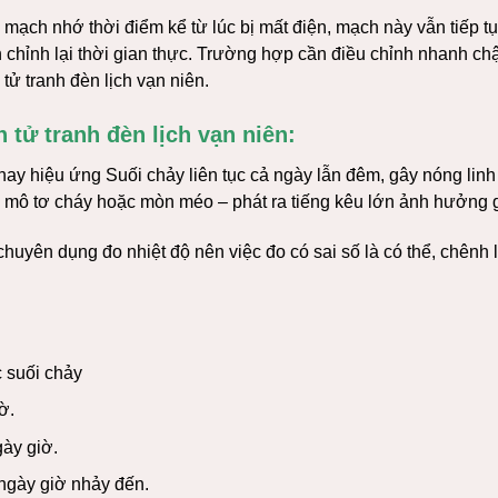
ó mạch nhớ thời điểm kể từ lúc bị mất điện, mạch này vẫn tiếp t
ần chỉnh lại thời gian thực. Trường hợp cần điều chỉnh nhanh 
ử tranh đèn lịch vạn niên.
 tử tranh đèn lịch vạn niên:
ay hiệu ứng Suối chảy liên tục cả ngày lẫn đêm, gây nóng linh 
ư, mô tơ cháy hoặc mòn méo – phát ra tiếng kêu lớn ảnh hưởng 
 chuyên dụng đo nhiệt độ nên việc đo có sai số là có thể, chênh 
ắc suối chảy
ờ.
gày giờ.
 ngày giờ nhảy đến.