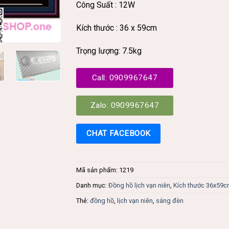
Công Suất : 12W
Kích thước : 36 x 59cm
Trọng lượng: 7.5kg
Call: 0909967647
Zalo: 0909967647
CHAT FACEBOOK
Mã sản phẩm:
1219
Danh mục:
Đồng hồ lịch vạn niên
,
Kích thước 36x59
Thẻ:
đồng hồ
,
lịch vạn niên
,
sáng đèn