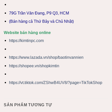
79G Trần Văn Đang, P9 Q3, HCM
(Bán hàng cả Thứ Bảy và Chủ Nhật)
Website bán hàng online
https://kimtinpc.com
https://www.lazada.vn/shop/baotinvannien
https://shopee.vn/shopkimtin
https://vt.tiktok.com/ZShwB4UV8/?page=TikTokShop
SẢN PHẨM TƯƠNG TỰ