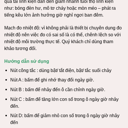
quá tải linh kiện dẫn đến giảm nhanh tuổi thọ linh kiện
như: bóng đèn hư, mô tơ cháy hoặc mòn méo – phát ra
tiếng kêu lớn ảnh hưởng giờ nghỉ ngơi ban đêm.
Mạch đo nhiệt độ: vì không phải là thiết bị chuyên dụng đo
nhiệt độ nên việc đo có sai số là có thể, chênh lệch so với
nhiệt độ môi trường thực tế. Quý khách chỉ dùng tham
khảo tương đối.
Hướng dẫn sử dụng
Nút công tắc : dùng bật/ tắt điện, bật/ tắc suối chảy
Nút A : bấm để ghi nhớ thay đổi ngày giờ.
Nút B : bấm để nhảy đến ô cần chỉnh ngày giờ.
Nút C : bấm để tăng lớn con số trong ô ngày giờ nhảy
đến.
Nút D: bấm để giảm nhỏ con số trong ô ngày giờ nhảy
đến